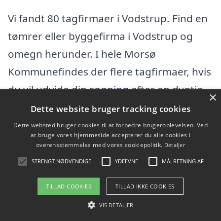
Vi fandt 80 tagfirmaer i Vodstrup. Find en
tømrer eller byggefirma i Vodstrup og
omegn herunder. I hele Morsø
Kommunefindes der flere tagfirmaer, hvis
du vil udvide din søgning efter en dygtig
×
tømrer.
Dette website bruger tracking cookies
Dette websted bruger cookies til at forbedre brugeroplevelsen. Ved
at bruge vores hjemmeside accepterer du alle cookies i
2 Plus To - Byg og Projekt ApS
overensstemmelse med vores cookiepolitik.
Detaljer
STRENGT NØDVENDIGE
YDEEVNE
MÅLRETNING AF
Høstvej 15, 7900 Nykøbing M
Ansatte:
TILLAD COOKIES
TILLAD IKKE COOKIES
Startdato: 16. april 2021,
VIS DETALJER
Virksomhedsform: Anpartsselskab