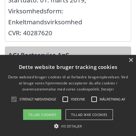
Virksomhedsform:
Enkeltmandsvirksomhed
CVR: 40287620
AGJ Portservice ApS
×
Dette website bruger tracking cookies
Overmarksvej 13, 8660 Skanderborg
Dette websted bruger cookies til at forbedre brugeroplevelsen. Ved
Ansatte: 1
at bruge vores hjemmeside accepterer du alle cookies i
overensstemmelse med vores cookiepolitik.
Detaljer
Startdato: 23. maj 2018,
STRENGT NØDVENDIGE
YDEEVNE
MÅLRETNING AF
Virksomhedsform: Anpartsselskab
CVR: 39593459
TILLAD COOKIES
TILLAD IKKE COOKIES
VIS DETALJER