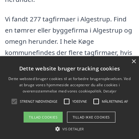
Vi fandt 277 tagfirmaer i Algestrup. Find
en tømrer eller byggefirma i Algestrup og
omegn herunder. I hele Køge
kommunefindes der flere tagfirmaer, hvis
×
du vil udvide din søgning efter en dygtig
Dette website bruger tracking cookies
tømrer.
Dette websted bruger cookies til at forbedre brugeroplevelsen. Ved
at bruge vores hjemmeside accepterer du alle cookies i
overensstemmelse med vores cookiepolitik.
Detaljer
a-e.flisespeciale
STRENGT NØDVENDIGE
YDEEVNE
MÅLRETNING AF
Lavendelvænge 6, 4600 Køge
TILLAD COOKIES
TILLAD IKKE COOKIES
Ansatte:
VIS DETALJER
Startdato: 11. december 2025,