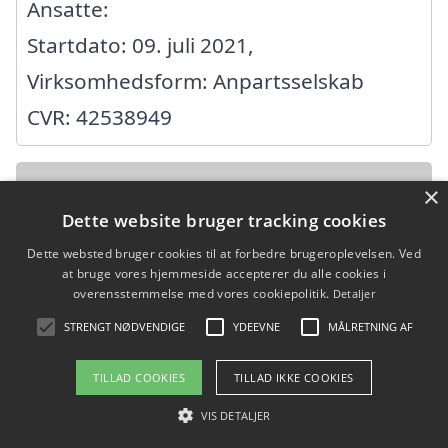
Ansatte:
Startdato: 09. juli 2021,
Virksomhedsform: Anpartsselskab
CVR: 42538949
A-designbyg
×
Dette website bruger tracking cookies
Humleløkken 13, 3700 Rønne
Dette websted bruger cookies til at forbedre brugeroplevelsen. Ved
at bruge vores hjemmeside accepterer du alle cookies i
Ansatte: 0
overensstemmelse med vores cookiepolitik.
Detaljer
Startdato: 24. januar 2008,
STRENGT NØDVENDIGE
YDEEVNE
MÅLRETNING AF
Virksomhedsform:
TILLAD COOKIES
TILLAD IKKE COOKIES
Enkeltmandsvirksomhed
VIS DETALJER
CVR: 31147743