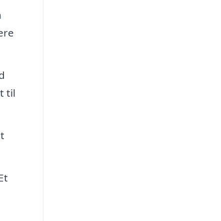
n
ere
d
 til
t
Et