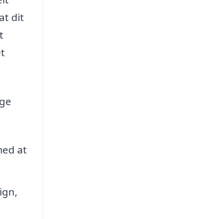
t dit
t
t
nge
med at
ign,