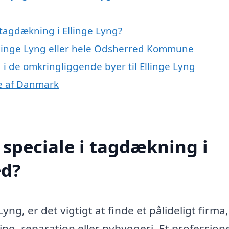
tagdækning i Ellinge Lyng?
Ellinge Lyng eller hele Odsherred Kommune
 i de omkringliggende byer til Ellinge Lyng
le af Danmark
speciale i tagdækning i
ed?
ng, er det vigtigt at finde et pålideligt firma
g, reparation eller nybyggeri. Et professione