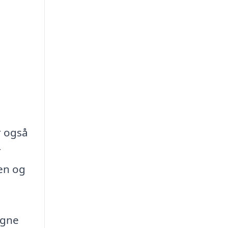
r også
r
en og
igne