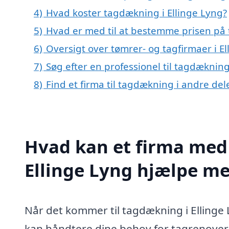
4)
Hvad koster tagdækning i Ellinge Lyng?
5)
Hvad er med til at bestemme prisen på 
6)
Oversigt over tømrer- og tagfirmaer i 
7)
Søg efter en professionel til tagdækning
8)
Find et firma til tagdækning i andre de
Hvad kan et firma med 
Ellinge Lyng hjælpe m
Når det kommer til tagdækning i Ellinge Ly
kan håndtere dine behov for tagrenoverin