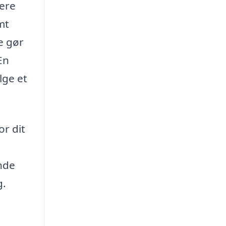
lere
mt
te gør
En
lge et
or dit
inde
g.