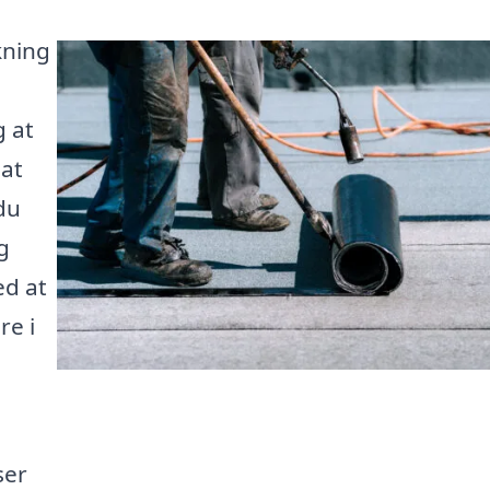
kning
g at
 at
du
g
ed at
re i
ser