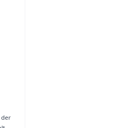
, der
lt