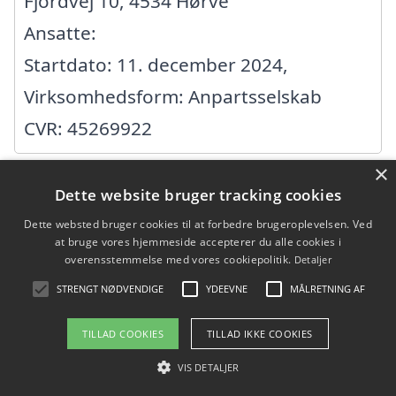
Fjordvej 10, 4534 Hørve
Ansatte:
Startdato: 11. december 2024,
Virksomhedsform: Anpartsselskab
CVR: 45269922
×
AK Konstruktioner
Dette website bruger tracking cookies
Dette websted bruger cookies til at forbedre brugeroplevelsen. Ved
Dalvang 1, 4500 Nykøbing SJ
at bruge vores hjemmeside accepterer du alle cookies i
overensstemmelse med vores cookiepolitik.
Detaljer
Ansatte: 0
STRENGT NØDVENDIGE
YDEEVNE
MÅLRETNING AF
Startdato: 28. september 2009,
Virksomhedsform:
TILLAD COOKIES
TILLAD IKKE COOKIES
Enkeltmandsvirksomhed
VIS DETALJER