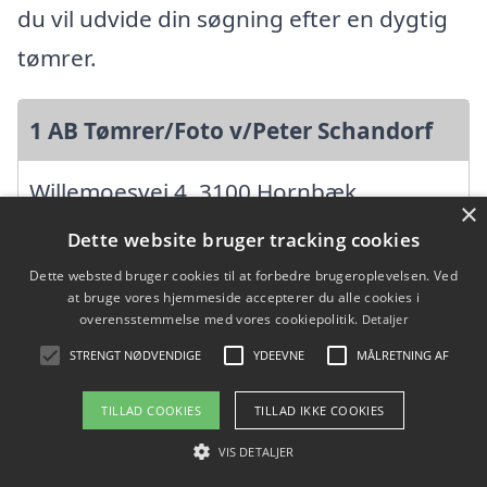
du vil udvide din søgning efter en dygtig
tømrer.
1 AB Tømrer/Foto v/Peter Schandorf
Willemoesvej 4, 3100 Hornbæk
×
Ansatte: 0
Dette website bruger tracking cookies
Startdato: 11. april 1983,
Dette websted bruger cookies til at forbedre brugeroplevelsen. Ved
at bruge vores hjemmeside accepterer du alle cookies i
Virksomhedsform:
overensstemmelse med vores cookiepolitik.
Detaljer
Enkeltmandsvirksomhed
STRENGT NØDVENDIGE
YDEEVNE
MÅLRETNING AF
CVR: 90346350
TILLAD COOKIES
TILLAD IKKE COOKIES
VIS DETALJER
123 Byg