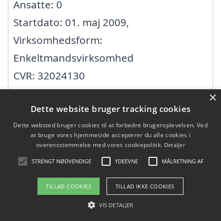
Ansatte: 0
Startdato: 01. maj 2009,
Virksomhedsform:
Enkeltmandsvirksomhed
CVR: 32024130
×
Dette website bruger tracking cookies
3-2-1 BYG ApS
Dette websted bruger cookies til at forbedre brugeroplevelsen. Ved
at bruge vores hjemmeside accepterer du alle cookies i
Tinghaven 15, 4030 Tune
overensstemmelse med vores cookiepolitik.
Detaljer
Ansatte:
STRENGT NØDVENDIGE
YDEEVNE
MÅLRETNING AF
Startdato: 23. februar 2026,
TILLAD COOKIES
TILLAD IKKE COOKIES
Virksomhedsform: Anpartsselskab
VIS DETALJER
CVR: 46291646