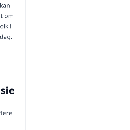
 kan
et om
lk i
 dag.
sie
flere