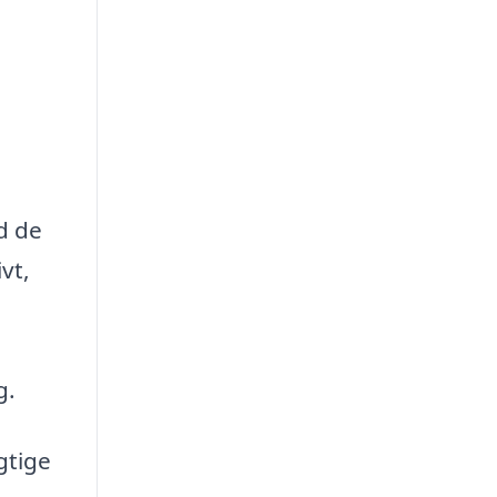
d de
vt,
g.
gtige