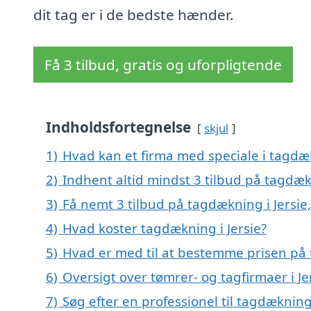
dit tag er i de bedste hænder.
Få 3 tilbud, gratis og uforpligtende
Indholdsfortegnelse
skjul
1)
Hvad kan et firma med speciale i tagdæ
2)
Indhent altid mindst 3 tilbud på tagdækn
3)
Få nemt 3 tilbud på tagdækning i Jersie
4)
Hvad koster tagdækning i Jersie?
5)
Hvad er med til at bestemme prisen på 
6)
Oversigt over tømrer- og tagfirmaer i J
7)
Søg efter en professionel til tagdækning