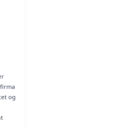
er
sfirma
tet og
nt