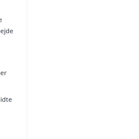
e
bejde
ler
idte