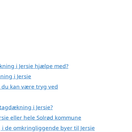
kning i Jersie hjælpe med?
ing i Jersie
, du kan være tryg ved
tagdækning i Jersie?
ersie eller hele Solrød kommune
 i de omkringliggende byer til Jersie