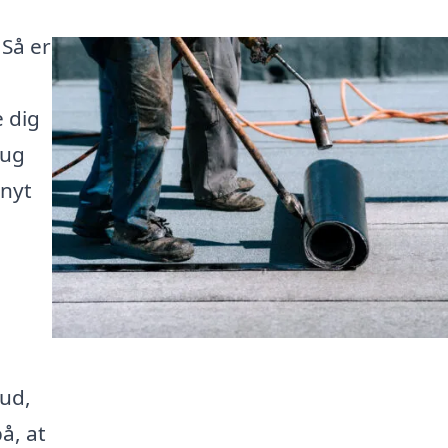
 Så er
e dig
rug
 nyt
bud,
å, at