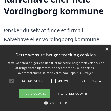
Vordingborg kommune
Ønsker du selv at finde et firma i
Kalvehave eller Vordingborg kommune
med speciale i tagdækning, så tjek
×
Dette website bruger tracking cookies
oversigten herunder.
Dette websted bruger cookies til at forbedre brugeroplevelsen. Ved
at bruge vores hjemmeside accepterer du alle cookies i
Vi fandt 197 tagfirmaer i Kalvehave. Find
overensstemmelse med vores cookiepolitik.
Detaljer
en tømrer eller byggefirma i Kalvehave og
STRENGT NØDVENDIGE
YDEEVNE
MÅLRETNING AF
omegn herunder. I hele Vordingborg
TILLAD COOKIES
TILLAD IKKE COOKIES
kommunefindes der flere tagfirmaer, hvis
VIS DETALJER
du vil udvide din søgning efter en dygtig