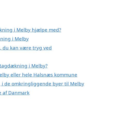
ækning i Melby hjælpe med?
kning i Melby
, du kan være tryg ved
 tagdækning i Melby?
Melby eller hele Halsnæs kommune
g i de omkringliggende byer til Melby
le af Danmark