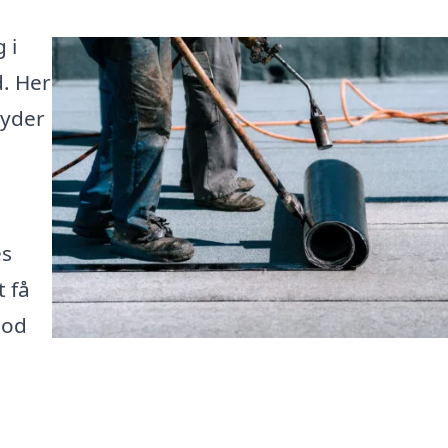
 i
d. Her
byder
es
t få
mod