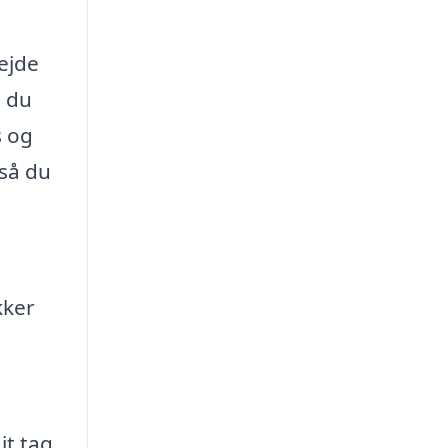
bejde
n du
s og
 så du
kker
it tag