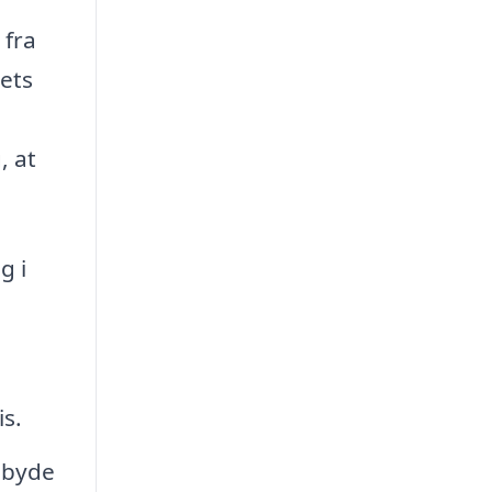
 fra
ets
, at
g i
s.
lbyde