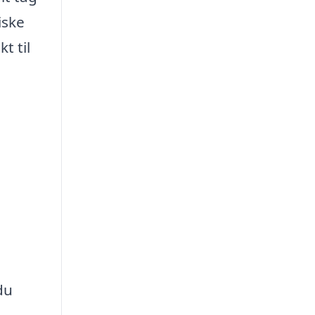
iske
t til
du