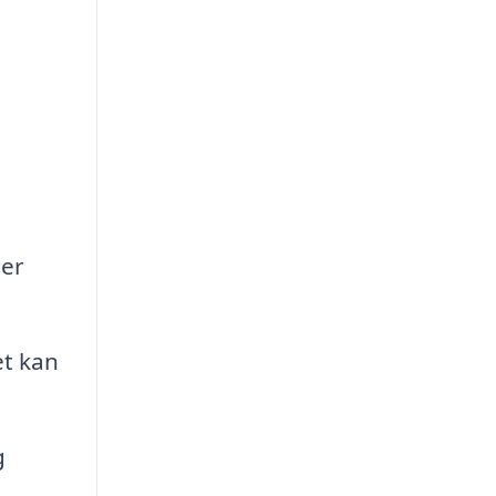
der
et kan
g