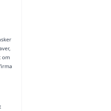
nsker
aver,
et om
 firma
t