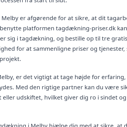
i Melby er afgørende for at sikre, at dit tagar
t benytte platformen tagdækning-priser.dk ka
r sig i tagdækning, og bestille op til tre grati
lighed for at sammenligne priser og tjenester,
projekt.
lby, er det vigtigt at tage højde for erfaring,
bydes. Med den rigtige partner kan du være si
t eller udskiftet, hvilket giver dig ro i sindet og
gdækning i Melby hjælpe dig med at sikre, at d