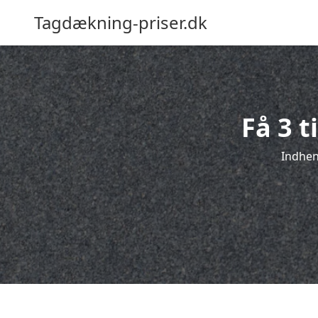
Tagdækning-priser.dk
Få 3 t
Indhent