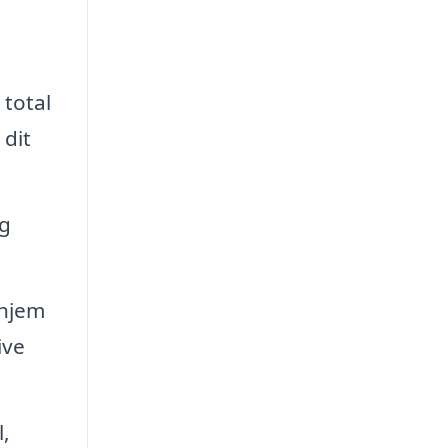
 total
 dit
og
 hjem
ive
,