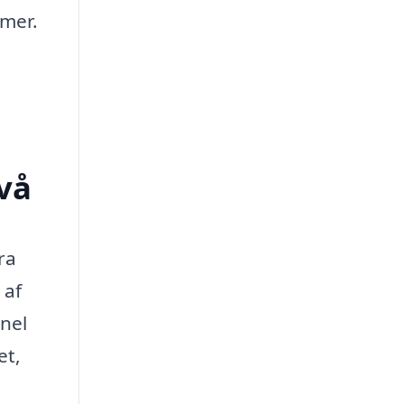
mmer.
vå
ra
 af
onel
et,