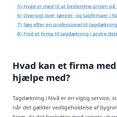
5)
Hvad er med til at bestemme prisen på
6)
Oversigt over tømrer- og tagfirmaer i 
7)
Søg efter en professionel til tagdækning
8)
Find et firma til tagdækning i andre de
Hvad kan et firma med 
hjælpe med?
Tagdækning i Nivå er en vigtig service, 
når det gælder vedligeholdelse af bygning
hjem, da det beskytter mod vejrets ubar