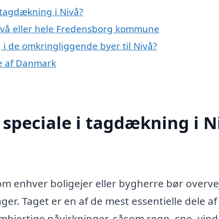
 tagdækning i Nivå?
Nivå eller hele Fredensborg kommune
 i de omkringliggende byer til Nivå?
le af Danmark
speciale i tagdækning i N
som enhver boligejer eller bygherre bør overve
er. Taget er en af de mest essentielle dele af 
mhjertige påvirkninger, såsom regn, sne, vind