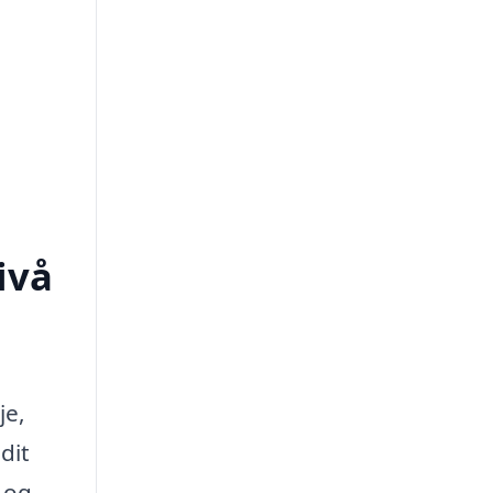
ivå
je,
dit
 og