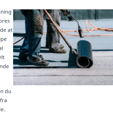
kning
Vores
åde at
lpe
al
lt
inde
an du
fra
de.