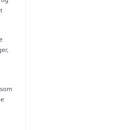
t
e
ger,
, som
pe