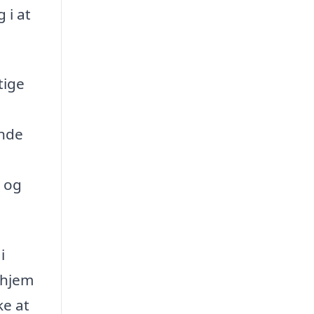
 i at
tige
ende
v og
i
t hjem
ke at