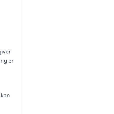
giver
ing er
 kan