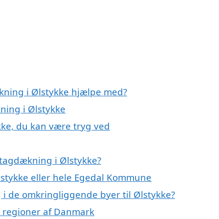
kning i Ølstykke hjælpe med?
ning i Ølstykke
kke, du kan være tryg ved
tagdækning i Ølstykke?
Ølstykke eller hele Egedal Kommune
 i de omkringliggende byer til Ølstykke?
ge regioner af Danmark