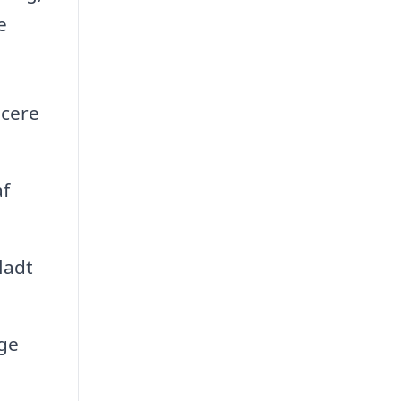
e
icere
af
ladt
nge