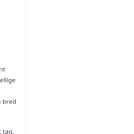
nt
ellige
n bred
 tag,