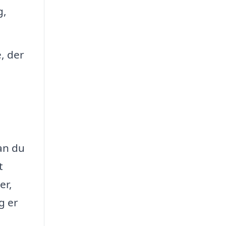
g,
, der
e
an du
t
er,
g er