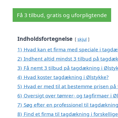
Få 3 tilbud, gratis og uforpligtende
Indholdsfortegnelse
skjul
1)
Hvad kan et firma med speciale i tagdæ
2)
Indhent altid mindst 3 tilbud på tagdæk
3)
Få nemt 3 tilbud på tagdækning i Ølsty
4)
Hvad koster tagdækning i Ølstykke?
5)
Hvad er med til at bestemme prisen på 
6)
Oversigt over tømrer- og tagfirmaer i 
7)
Søg efter en professionel til tagdækning
8)
Find et firma til tagdækning i forskelli