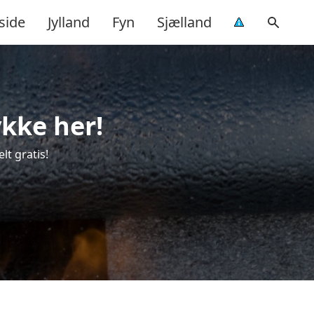
side
Jylland
Fyn
Sjælland
ykke her!
lt gratis!