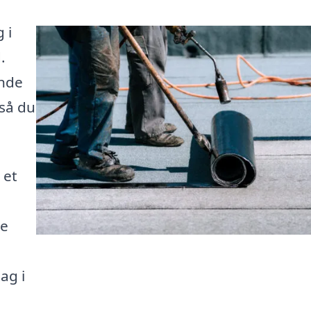
 i
.
inde
 så du
 et
de
ag i