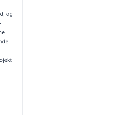
ed, og
-
ne
ende
ojekt