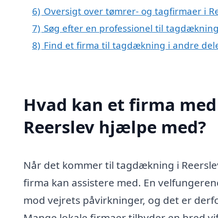
6)
Oversigt over tømrer- og tagfirmaer i 
7)
Søg efter en professionel til tagdækning
8)
Find et firma til tagdækning i andre de
Hvad kan et firma med 
Reerslev hjælpe med?
Når det kommer til tagdækning i Reersle
firma kan assistere med. En velfungeren
mod vejrets påvirkninger, og det er derf
Mange lokale firmaer tilbyder en bred vif