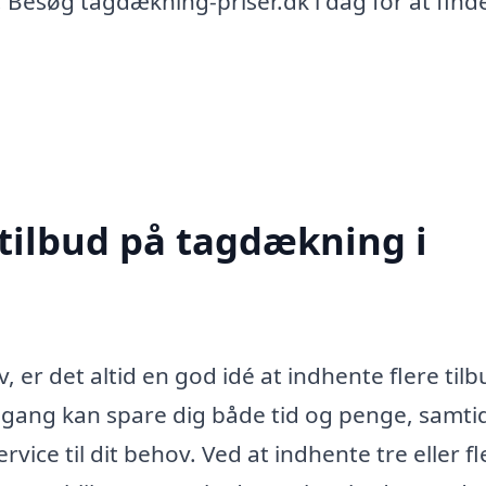
. Besøg tagdækning-priser.dk i dag for at find
 tilbud på tagdækning i
 er det altid en god idé at indhente flere tilb
ilgang kan spare dig både tid og penge, samti
rvice til dit behov. Ved at indhente tre eller fl