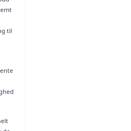
 nemt
g til
tente
yghed
elt