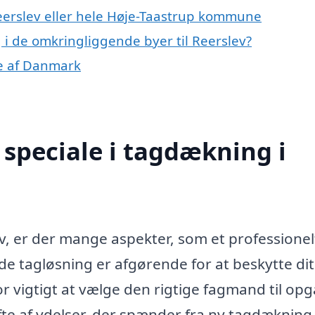
Reerslev eller hele Høje-Taastrup kommune
 i de omkringliggende byer til Reerslev?
le af Danmark
speciale i tagdækning i
v, er der mange aspekter, som et professionel
de tagløsning er afgørende for at beskytte di
or vigtigt at vælge den rigtige fagmand til op
te af ydelser, der spænder fra ny tagdækning t