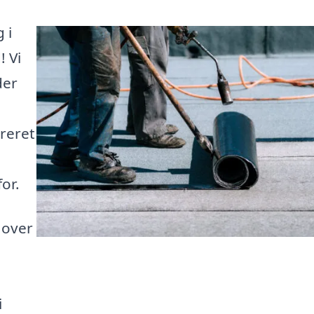
 i
! Vi
der
reret
or.
 over
i