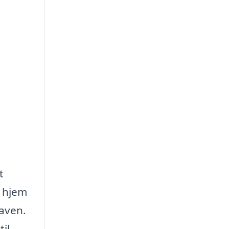
t
t hjem
gaven.
il