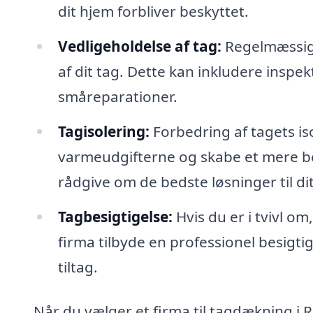
dit hjem forbliver beskyttet.
Vedligeholdelse af tag:
Regelmæssig v
af dit tag. Dette kan inkludere inspe
småreparationer.
Tagisolering:
Forbedring af tagets is
varmeudgifterne og skabe et mere beh
rådgive om de bedste løsninger til di
Tagbesigtigelse:
Hvis du er i tvivl om
firma tilbyde en professionel besigti
tiltag.
Når du vælger et firma til tagdækning i R