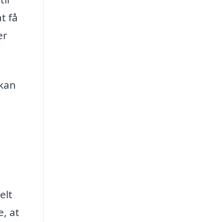
t få
er
 kan
elt
, at