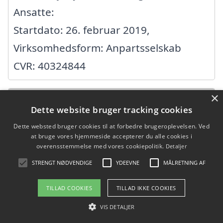
Ansatte:
Startdato: 26. februar 2019,
Virksomhedsform: Anpartsselskab
CVR: 40324844
×
AB Construction
Dette website bruger tracking cookies
Dette websted bruger cookies til at forbedre brugeroplevelsen. Ved
Ålbækvej 25, 4174 Jystrup MIDTsj
at bruge vores hjemmeside accepterer du alle cookies i
Ansatte: 0
overensstemmelse med vores cookiepolitik.
Detaljer
STRENGT NØDVENDIGE
YDEEVNE
MÅLRETNING AF
Startdato: 04. november 2012,
Virksomhedsform:
TILLAD COOKIES
TILLAD IKKE COOKIES
Enkeltmandsvirksomhed
VIS DETALJER
CVR: 34321388