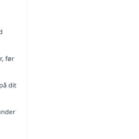
d
, før
på dit
under