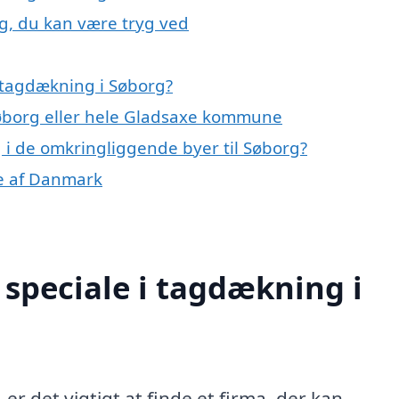
g, du kan være tryg ved
 tagdækning i Søborg?
Søborg eller hele Gladsaxe kommune
g i de omkringliggende byer til Søborg?
le af Danmark
speciale i tagdækning i
r det vigtigt at finde et firma, der kan