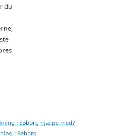
r du
erne,
rste
ores
ækning i Søborg hjælpe med?
kning i Søborg