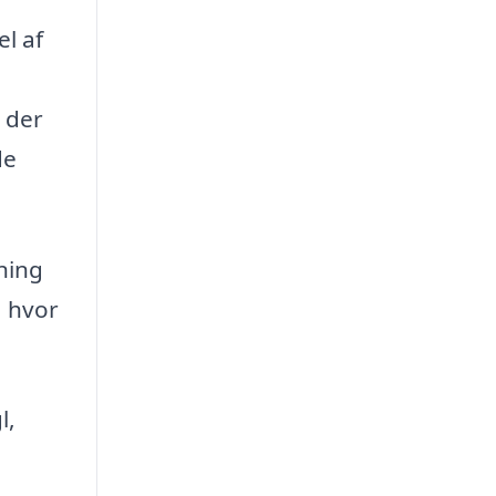
l af
, der
de
ning
, hvor
l,