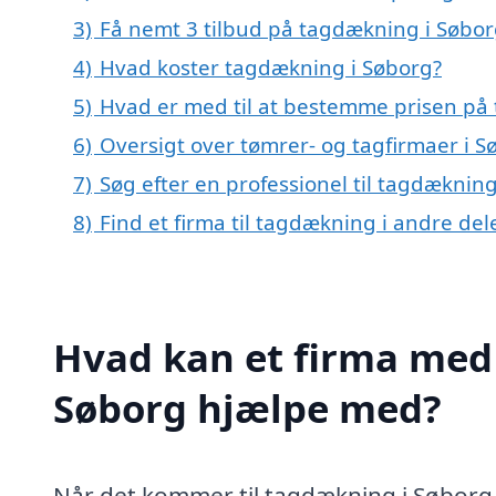
3)
Få nemt 3 tilbud på tagdækning i Søbor
4)
Hvad koster tagdækning i Søborg?
5)
Hvad er med til at bestemme prisen på
6)
Oversigt over tømrer- og tagfirmaer i 
7)
Søg efter en professionel til tagdæknin
8)
Find et firma til tagdækning i andre de
Hvad kan et firma med 
Søborg hjælpe med?
Når det kommer til tagdækning i Søborg, e