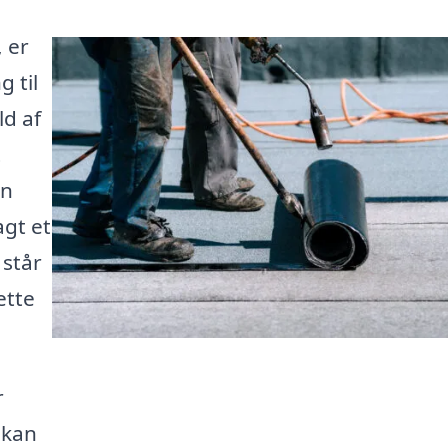
 er
g til
ld af
t
an
agt et
 står
ette
r
 kan