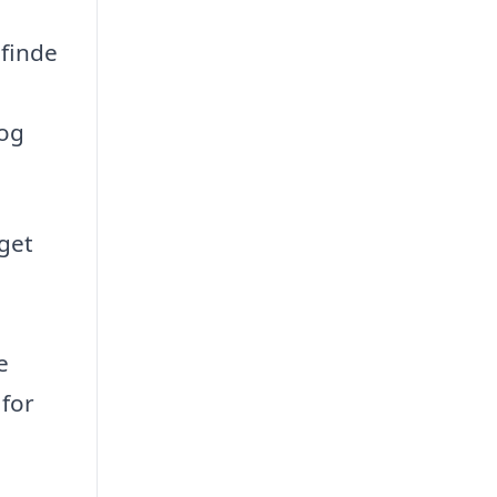
 finde
 og
dget
e
 for