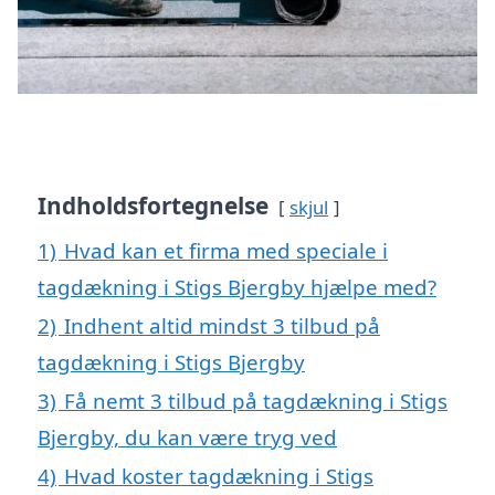
Indholdsfortegnelse
skjul
1)
Hvad kan et firma med speciale i
tagdækning i Stigs Bjergby hjælpe med?
2)
Indhent altid mindst 3 tilbud på
tagdækning i Stigs Bjergby
3)
Få nemt 3 tilbud på tagdækning i Stigs
Bjergby, du kan være tryg ved
4)
Hvad koster tagdækning i Stigs