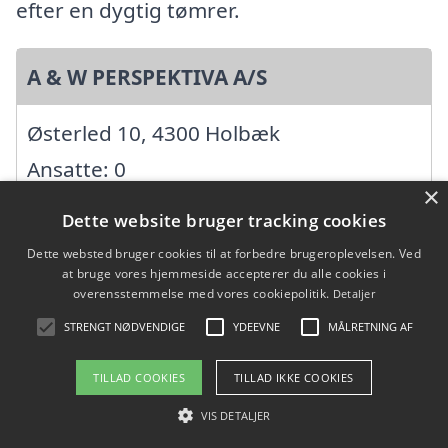
efter en dygtig tømrer.
A & W PERSPEKTIVA A/S
Østerled 10, 4300 Holbæk
Ansatte: 0
×
Startdato: 03. januar 1977,
Dette website bruger tracking cookies
Virksomhedsform: Aktieselskab
Dette websted bruger cookies til at forbedre brugeroplevelsen. Ved
CVR: 28572328
at bruge vores hjemmeside accepterer du alle cookies i
overensstemmelse med vores cookiepolitik.
Detaljer
STRENGT NØDVENDIGE
YDEEVNE
MÅLRETNING AF
A.G. Climb & Multiservice
TILLAD COOKIES
TILLAD IKKE COOKIES
Åmosevej 120, 4440 Mørkøv
VIS DETALJER
Ansatte: