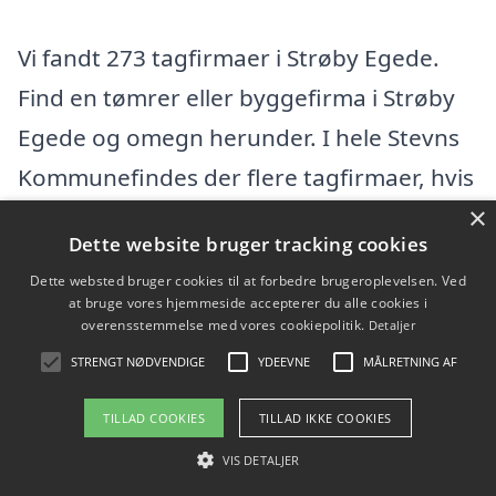
Vi fandt 273 tagfirmaer i Strøby Egede.
Find en tømrer eller byggefirma i Strøby
Egede og omegn herunder. I hele Stevns
Kommunefindes der flere tagfirmaer, hvis
×
du vil udvide din søgning efter en dygtig
Dette website bruger tracking cookies
tømrer.
Dette websted bruger cookies til at forbedre brugeroplevelsen. Ved
at bruge vores hjemmeside accepterer du alle cookies i
2P Renovering
overensstemmelse med vores cookiepolitik.
Detaljer
STRENGT NØDVENDIGE
YDEEVNE
MÅLRETNING AF
Bygaden 65, 4652 Hårlev
TILLAD COOKIES
TILLAD IKKE COOKIES
Ansatte: 0
VIS DETALJER
Startdato: 05. marts 2014,