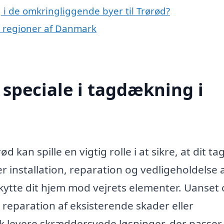
 i de omkringliggende byer til Trørød?
ge regioner af Danmark
speciale i tagdækning i
kan spille en vigtig rolle i at sikre, at dit tag
installation, reparation og vedligeholdelse 
kytte dit hjem mod vejrets elementer. Uanset
 reparation af eksisterende skader eller
k levere skræddersyede løsninger, der passer t