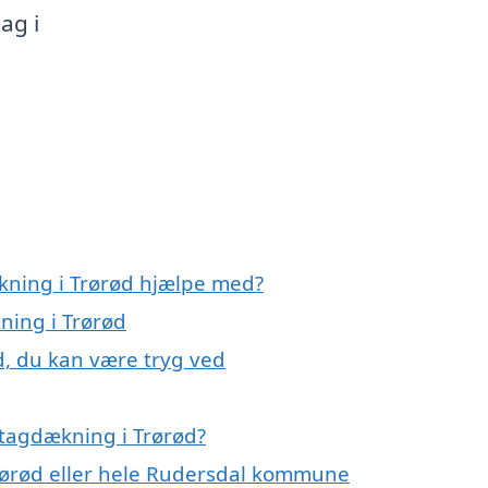
ag i
kning i Trørød hjælpe med?
ning i Trørød
d, du kan være tryg ved
 tagdækning i Trørød?
Trørød eller hele Rudersdal kommune