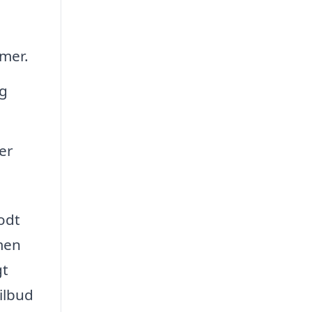
emer.
og
er
odt
men
gt
tilbud