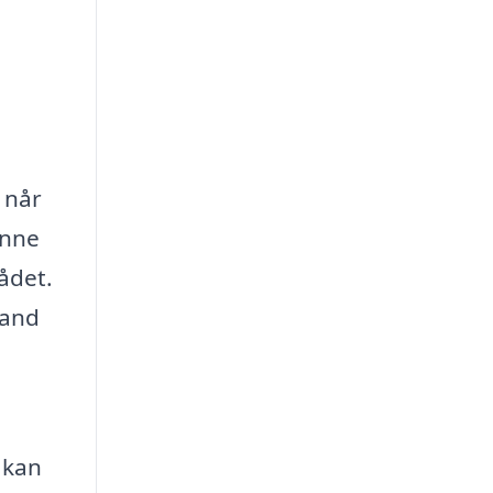
 når
enne
ådet.
tand
 kan