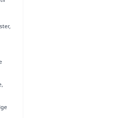
ster,
e
e,
lge