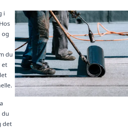
 i
 Hos
l og
om du
 et
det
elle.
ra
t du
g det