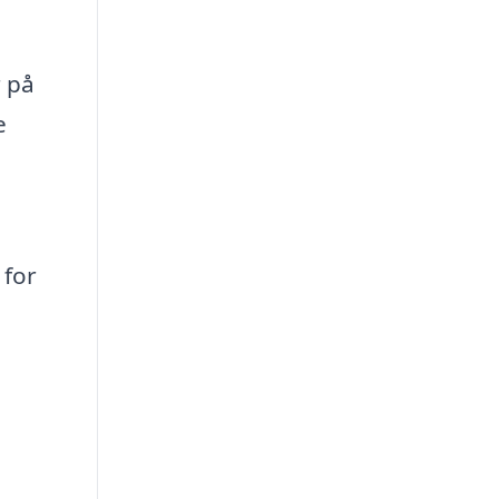
r på
e
 for