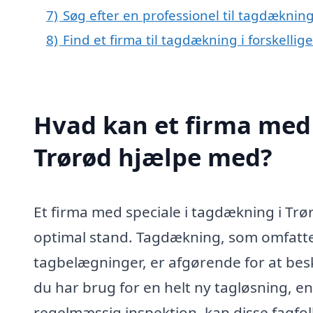
7)
Søg efter en professionel til tagdækning
8)
Find et firma til tagdækning i forskelli
Hvad kan et firma med 
Trørød hjælpe med?
Et firma med speciale i tagdækning i Trørød 
optimal stand. Tagdækning, som omfatter 
tagbelægninger, er afgørende for at bes
du har brug for en helt ny tagløsning, en
regelmæssig inspektion, kan disse fagfol