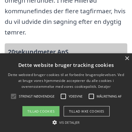
omegn herunder. I hele Hillerød
kommunefindes der flere tagfirmaer, hvis
du vil udvide din søgning efter en dygtig
tømrer.
20sekundmeter ApS
×
Dette website bruger tracking cookies
Ved Dammen 7, 3480 Fredensborg
Dette websted bruger cookies til at forbedre brugeroplevelsen. Ved
Ansatte:
at bruge vores hjemmeside accepterer du alle cookies i
overensstemmelse med vores cookiepolitik.
Detaljer
Startdato: 16. november 2020,
STRENGT NØDVENDIGE
YDEEVNE
MÅLRETNING AF
Virksomhedsform: Anpartsselskab
CVR: 41860189
TILLAD COOKIES
TILLAD IKKE COOKIES
VIS DETALJER