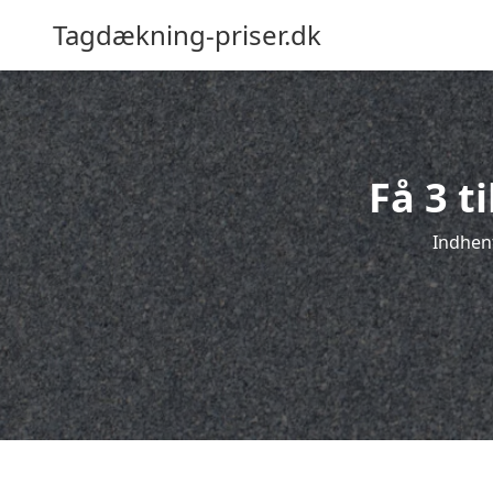
Tagdækning-priser.dk
Få 3 t
Indhent