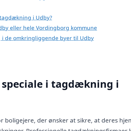
 tagdækning i Udby?
 Udby eller hele Vordingborg kommune
g i de omkringliggende byer til Udby
speciale i tagdækning i
r boligejere, der ønsker at sikre, at deres hje
rkninger. Professionelle tagdækningsfirmaer 