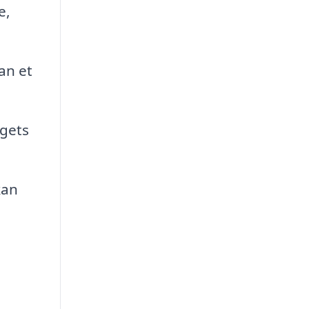
e,
an et
agets
kan