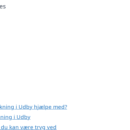
ces
ækning i Udby hjælpe med?
kning i Udby
 du kan være tryg ved