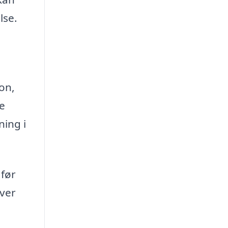
lse.
on,
ge
ning i
 før
æver