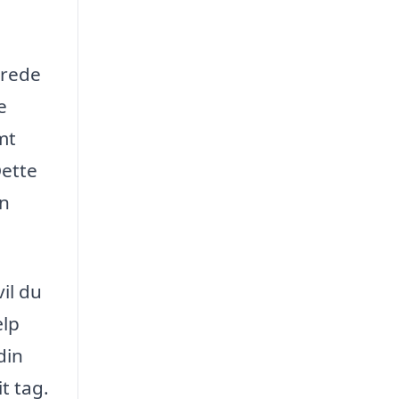
erede
e
mt
Dette
en
il du
ælp
din
t tag.