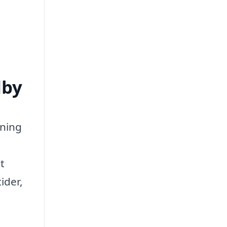
dby
tning
t
ider,