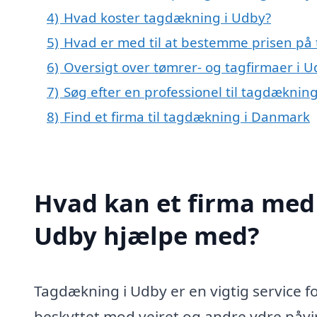
4)
Hvad koster tagdækning i Udby?
5)
Hvad er med til at bestemme prisen på
6)
Oversigt over tømrer- og tagfirmaer i
7)
Søg efter en professionel til tagdæknin
8)
Find et firma til tagdækning i Danmark
Hvad kan et firma med 
Udby hjælpe med?
Tagdækning i Udby er en vigtig service fo
beskyttet mod vejret og andre ydre påvi