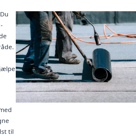
 Du
-
 de
råde.
jælpe
 med
gne
t til