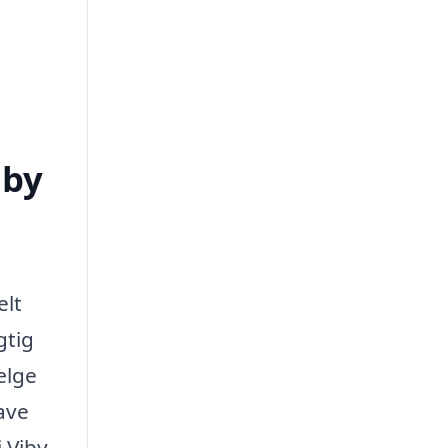
iby
elt
gtig
ælge
ave
i Viby