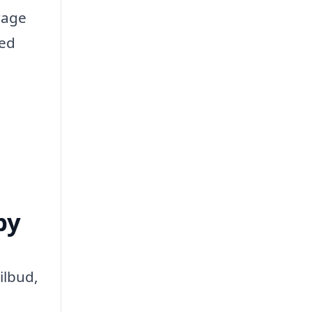
rage
ved
by
ilbud,