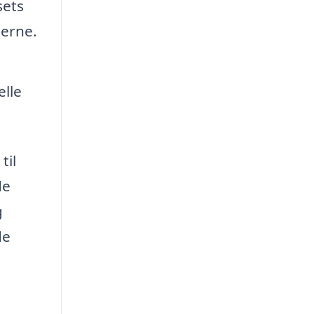
sets
terne.
elle
til
de
g
de