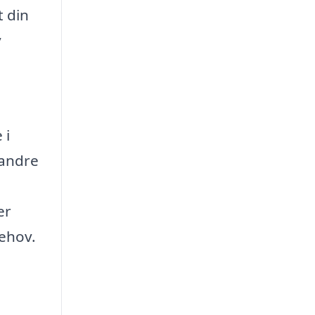
t din
y
 i
 andre
er
ehov.