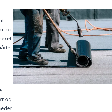
at
om du
areret
 måde
e
e
rt og
heder