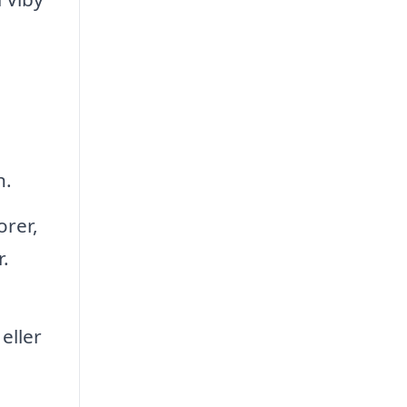
n.
orer,
.
eller