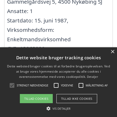
Gammelgårdsvej 5, 4500 Nykøbing SJ
Ansatte: 1
Startdato: 15. juni 1987,
Virksomhedsform:
Enkeltmandsvirksomhed
CVR: 13063990
×
Dette website bruger tracking cookies
Dette websted bruger cookies til at forbedre brugeroplevelsen. Ved
Alpha Construction ApS
at bruge vores hjemmeside accepterer du alle cookies i
overensstemmelse med vores cookiepolitik.
Detaljer
Højby Hovedgade 65, 4573 Højby
STRENGT NØDVENDIGE
YDEEVNE
MÅLRETNING AF
Ansatte:
TILLAD COOKIES
TILLAD IKKE COOKIES
Startdato: 18. februar 2019,
VIS DETALJER
Virksomhedsform: Anpartsselskab