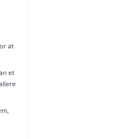
or at
an et
allere
em,