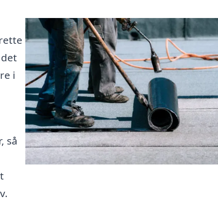
rette
 det
re i
, så
t
v.