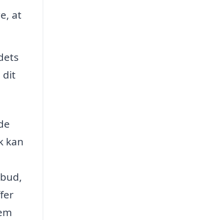
e, at
dets
 dit
 de
k kan
lbud,
fer
lem