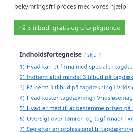
bekymringsfri proces med vores hjælp.
Få 3 tilbud, gratis og uforpligtende
Indholdsfortegnelse
skjul
1)
Hvad kan et firma med speciale i tagdæ
2)
Indhent altid mindst 3 tilbud på tagdæ
3)
Få nemt 3 tilbud på tagdækning i Vrids
4)
Hvad koster tagdækning i Vridsløsemag
5)
Hvad er med til at bestemme prisen på
6)
Oversigt over tømrer- og tagfirmaer i 
7)
Søg efter en professionel til tagdæknin