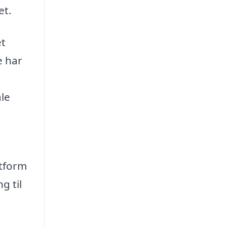
et.
et
e har
ale
atform
g til