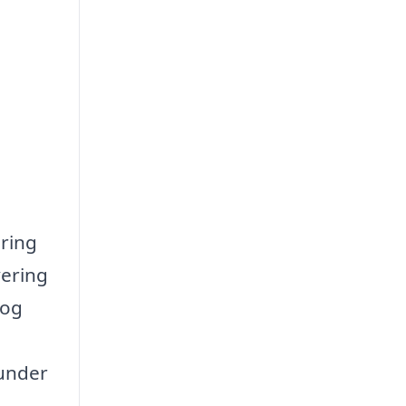
dring
vering
 og
runder