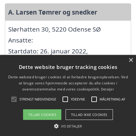
A. Larsen Tømrer og snedker
Slørhatten 30, 5220 Odense SØ
Ansatte:
Startdato: 26. januar 2022,
×
Virksomhedsform:
Dette website bruger tracking cookies
Enkeltmandsvirksomhed
Dette websted bruger cookies til at forbedre brugeroplevelsen. Ved
CVR: 43008978
at bruge vores hjemmeside accepterer du alle cookies i
overensstemmelse med vores cookiepolitik.
Detaljer
STRENGT NØDVENDIGE
YDEEVNE
MÅLRETNING AF
AA Tømrer ApS
TILLAD COOKIES
TILLAD IKKE COOKIES
Højager 26, 5270 Odense N
VIS DETALJER
Ansatte: