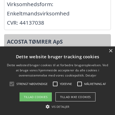
Virksomhedsform:
Enkeltmandsvirksomhed
CVR: 44137038
ACOSTA TØMRER ApS
×
Højbovej 2, 5871 Frørup
Dette website bruger tracking cookies
Ansatte: 1
Dette websted bruger cookies til at forbedre brugeroplevelsen. Ved
at bruge vores hjemmeside accepterer du alle cookies i
Startdato: 23. juni 2011,
overensstemmelse med vores cookiepolitik.
Detaljer
Virksomhedsform: Anpartsselskab
STRENGT NØDVENDIGE
YDEEVNE
MÅLRETNING AF
CVR: 33769504
TILLAD COOKIES
TILLAD IKKE COOKIES
VIS DETALJER
AR multiservice