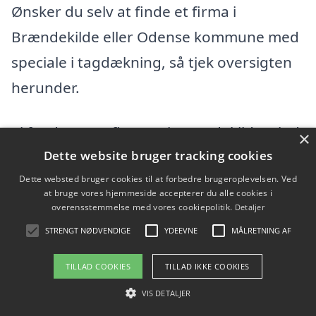
Ønsker du selv at finde et firma i
Brændekilde eller Odense kommune med
speciale i tagdækning, så tjek oversigten
herunder.
Vi fandt 66 tagfirmaer i Brændekilde. Find
×
Dette website bruger tracking cookies
en tømrer eller byggefirma i Brændekilde
Dette websted bruger cookies til at forbedre brugeroplevelsen. Ved
og omegn herunder. I hele Odense
at bruge vores hjemmeside accepterer du alle cookies i
kommunefindes der flere tagfirmaer, hvis
overensstemmelse med vores cookiepolitik.
Detaljer
du vil udvide din søgning efter en dygtig
STRENGT NØDVENDIGE
YDEEVNE
MÅLRETNING AF
tømrer.
TILLAD COOKIES
TILLAD IKKE COOKIES
VIS DETALJER
Ærligt Håndværk