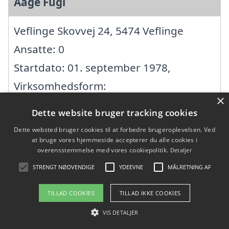
Aage Fugl
Veflinge Skovvej 24, 5474 Veflinge
Ansatte: 0
Startdato: 01. september 1978,
Virksomhedsform:
×
Enkeltmandsvirksomhed
Dette website bruger tracking cookies
CVR: 64951416
Dette websted bruger cookies til at forbedre brugeroplevelsen. Ved
at bruge vores hjemmeside accepterer du alle cookies i
overensstemmelse med vores cookiepolitik.
Detaljer
Almind Clausen Tømrer&Tagrens ApS
STRENGT NØDVENDIGE
YDEEVNE
MÅLRETNING AF
Havreløkken 44, 5450 Otterup
TILLAD COOKIES
TILLAD IKKE COOKIES
Ansatte: 2
VIS DETALJER
Startdato: 30. januar 2016,