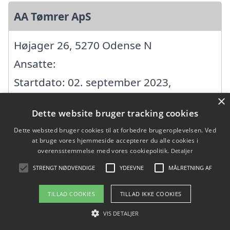
AA Tømrer ApS
Højager 26, 5270 Odense N
Ansatte:
Startdato: 02. september 2023,
×
Virksomhedsform: Anpartsselskab
Dette website bruger tracking cookies
CVR: 44345358
Dette websted bruger cookies til at forbedre brugeroplevelsen. Ved
at bruge vores hjemmeside accepterer du alle cookies i
overensstemmelse med vores cookiepolitik.
Detaljer
Aage Steen Vestergaard
STRENGT NØDVENDIGE
YDEEVNE
MÅLRETNING AF
Giersingvænget 14, 5220 Odense SØ
TILLAD COOKIES
TILLAD IKKE COOKIES
Ansatte: 0
VIS DETALJER
Startdato: 01. oktober 2000,