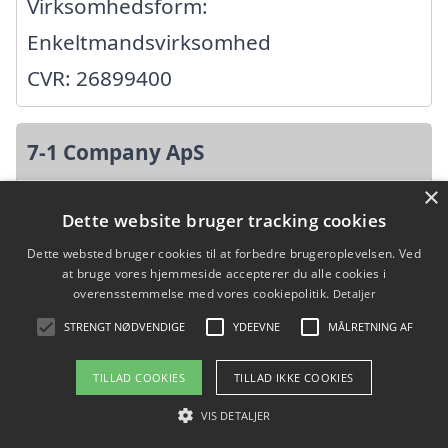
Virksomhedsform:
Enkeltmandsvirksomhed
CVR: 26899400
7-1 Company ApS
×
Skellerupvej 7, 8600 Silkeborg
Dette website bruger tracking cookies
Ansatte:
Dette websted bruger cookies til at forbedre brugeroplevelsen. Ved
at bruge vores hjemmeside accepterer du alle cookies i
Startdato: 07. november 2025,
overensstemmelse med vores cookiepolitik.
Detaljer
Virksomhedsform: Anpartsselskab
STRENGT NØDVENDIGE
YDEEVNE
MÅLRETNING AF
CVR: 46022726
TILLAD COOKIES
TILLAD IKKE COOKIES
VIS DETALJER
8600 BTS ApS