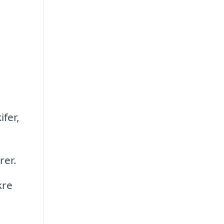
ifer,
rer.
kre