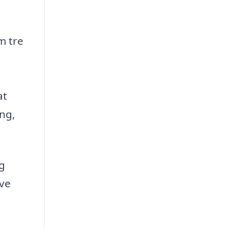
m tre
at
ing,
og
eve