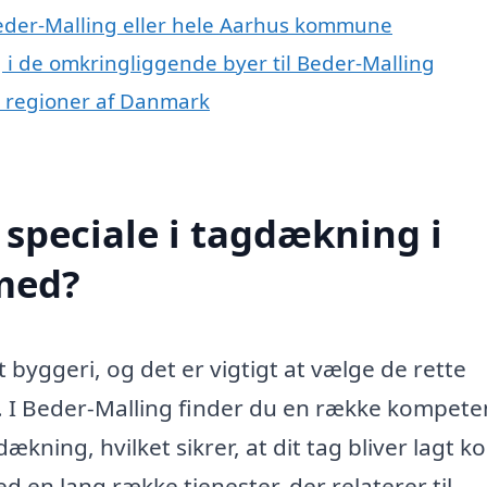
Beder-Malling eller hele Aarhus kommune
g i de omkringliggende byer til Beder-Malling
ge regioner af Danmark
speciale i tagdækning i
med?
 byggeri, og det er vigtigt at vælge de rette
t. I Beder-Malling finder du en række kompete
ækning, hvilket sikrer, at dit tag bliver lagt k
 en lang række tjenester, der relaterer til