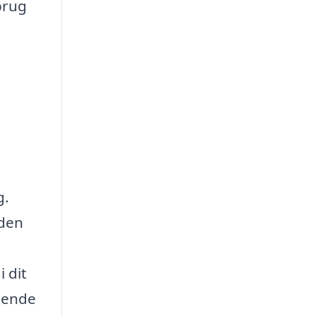
brug
g.
 den
i dit
gtende