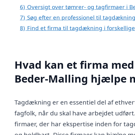
6)
Oversigt over tømrer- og tagfirmaer i 
7)
Søg efter en professionel til tagdæknin
8)
Find et firma til tagdækning i forskelli
Hvad kan et firma med 
Beder-Malling hjælpe 
Tagdækning er en essentiel del af ethvert
fagfolk, når du skal have arbejdet udfør
firmaer, der har ekspertise inden for tagd
og holdbart. Disse firmaer kan hjælpe med