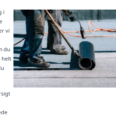
 i
e
r vi
m du
 helt
du
rsigt
ede