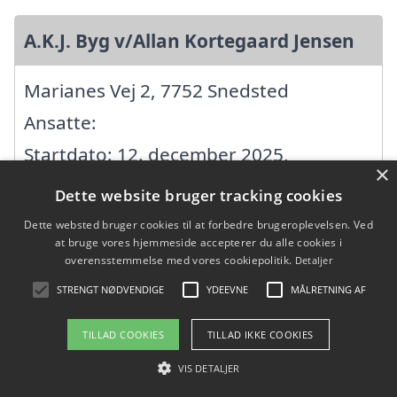
A.K.J. Byg v/Allan Kortegaard Jensen
Marianes Vej 2, 7752 Snedsted
Ansatte:
Startdato: 12. december 2025,
×
Virksomhedsform:
Dette website bruger tracking cookies
Enkeltmandsvirksomhed
Dette websted bruger cookies til at forbedre brugeroplevelsen. Ved
at bruge vores hjemmeside accepterer du alle cookies i
CVR: 46102266
overensstemmelse med vores cookiepolitik.
Detaljer
STRENGT NØDVENDIGE
YDEEVNE
MÅLRETNING AF
Aabo
TILLAD COOKIES
TILLAD IKKE COOKIES
Kvadderkjær 60, 7700 Thisted
VIS DETALJER
Ansatte: 0