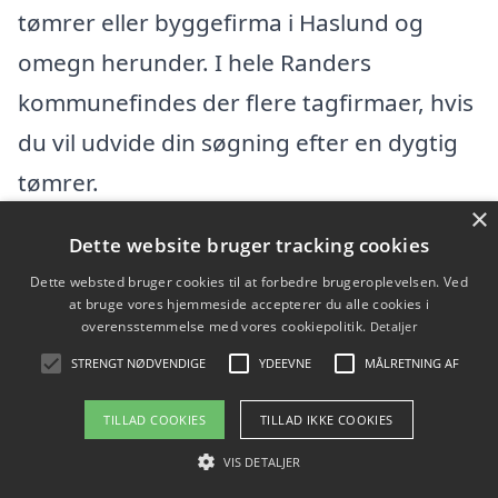
tømrer eller byggefirma i Haslund og
omegn herunder. I hele Randers
kommunefindes der flere tagfirmaer, hvis
du vil udvide din søgning efter en dygtig
tømrer.
×
Dette website bruger tracking cookies
"Din Murer" Kaj Davidsen
Dette websted bruger cookies til at forbedre brugeroplevelsen. Ved
at bruge vores hjemmeside accepterer du alle cookies i
Kristrupvej 21, 8960 Randers SØ
overensstemmelse med vores cookiepolitik.
Detaljer
Ansatte: 0
STRENGT NØDVENDIGE
YDEEVNE
MÅLRETNING AF
Startdato: 01. oktober 2000,
TILLAD COOKIES
TILLAD IKKE COOKIES
Virksomhedsform: Personligt ejet
VIS DETALJER
Mindre Virksomhed