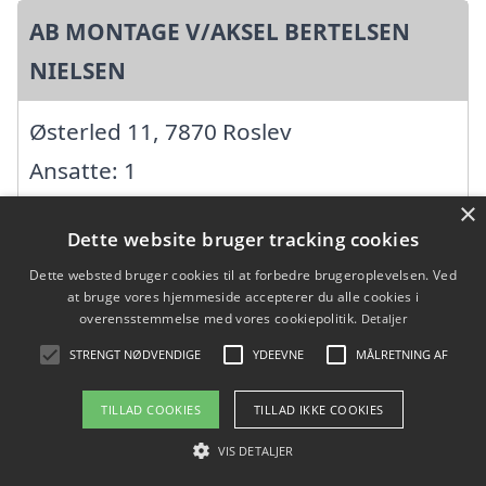
AB MONTAGE V/AKSEL BERTELSEN
NIELSEN
Østerled 11, 7870 Roslev
Ansatte: 1
Startdato: 01. juni 1993,
×
Dette website bruger tracking cookies
Virksomhedsform:
Dette websted bruger cookies til at forbedre brugeroplevelsen. Ved
Enkeltmandsvirksomhed
at bruge vores hjemmeside accepterer du alle cookies i
overensstemmelse med vores cookiepolitik.
Detaljer
CVR: 17011308
STRENGT NØDVENDIGE
YDEEVNE
MÅLRETNING AF
Æ"tømmer ApS
TILLAD COOKIES
TILLAD IKKE COOKIES
VIS DETALJER
Pikhedevej 2, 7884 Fur