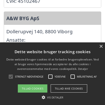
CVR: 45102467
A&W BYG ApS
Dollerupvej 140, 8800 Viborg
Ansatte:
×
Startdato: 08. marts 2024,
Dette website bruger tracking cookies
Virksomhedsform: Anpartsselskab
Dette websted bruger cookies til at forbedre brugeroplevelsen. Ved
CVR: 44687186
at bruge vores hjemmeside accepterer du alle cookies i
overensstemmelse med vores cookiepolitik.
Detaljer
STRENGT NØDVENDIGE
YDEEVNE
MÅLRETNING AF
AK TOTAL
TILLAD COOKIES
TILLAD IKKE COOKIES
Gothersgade 7, 8800 Viborg
VIS DETALJER
Ansatte: 2