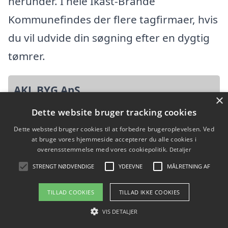
herunder. I hele Ikast-Brande
Kommunefindes der flere tagfirmaer, hvis
du vil udvide din søgning efter en dygtig
tømrer.
AKL BYG ApS
×
Dette website bruger tracking cookies
Vestergade 14, 7361 Ejstrupholm
Dette websted bruger cookies til at forbedre brugeroplevelsen. Ved
Ansatte:
at bruge vores hjemmeside accepterer du alle cookies i
overensstemmelse med vores cookiepolitik.
Detaljer
Startdato: 21. september 2023,
STRENGT NØDVENDIGE
YDEEVNE
MÅLRETNING AF
Virksomhedsform: Anpartsselskab
CVR: 44323354
TILLAD COOKIES
TILLAD IKKE COOKIES
VIS DETALJER