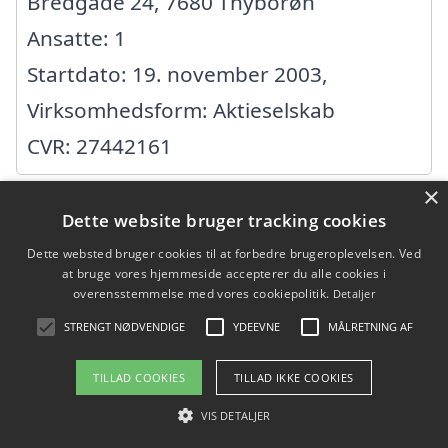
Bredgade 24, 7680 Thyborøn
Ansatte: 1
Startdato: 19. november 2003,
Virksomhedsform: Aktieselskab
CVR: 27442161
×
AB Indoor ApS
Dette website bruger tracking cookies
Dette websted bruger cookies til at forbedre brugeroplevelsen. Ved
Insektvej 16, 7673 Harboøre
at bruge vores hjemmeside accepterer du alle cookies i
overensstemmelse med vores cookiepolitik.
Detaljer
Ansatte: 2
STRENGT NØDVENDIGE
YDEEVNE
MÅLRETNING AF
Startdato: 27. juni 2015,
TILLAD COOKIES
TILLAD IKKE COOKIES
Virksomhedsform: Anpartsselskab
CVR: 36941723
VIS DETALJER