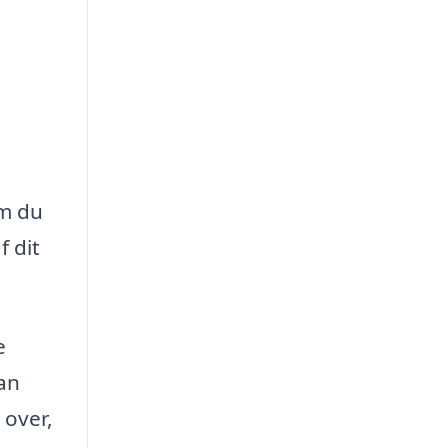
om du
f dit
e
kan
 over,