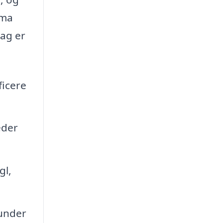
rma
tag er
ficere
eder
gl,
 under