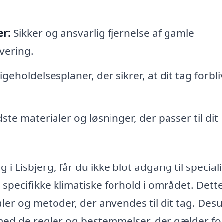
er:
Sikker og ansvarlig fjernelse af gamle
vering.
geholdelsesplaner, der sikrer, at dit tag forbli
e materialer og løsninger, der passer til dit
 i Lisbjerg, får du ikke blot adgang til special
 specifikke klimatiske forhold i området. Dett
aler og metoder, der anvendes til dit tag. Des
ed de regler og bestemmelser, der gælder fo