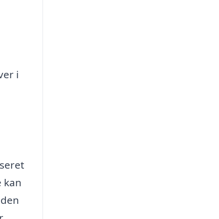
ver i
iseret
e kan
uden
r