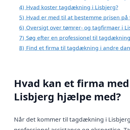
4)
Hvad koster tagdækning i Lisbjerg?
5)
Hvad er med til at bestemme prisen på 
6)
Oversigt over tømrer- og tagfirmaer i 
7)
Søg efter en professionel til tagdækning
8)
Find et firma til tagdækning i andre da
Hvad kan et firma med 
Lisbjerg hjælpe med?
Når det kommer til tagdækning i Lisbjerg, 
professionel assistance og ekspertise. T