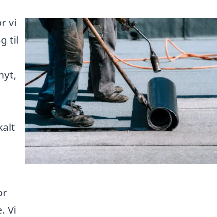
r vi
 til
nyt,
kalt
or
. Vi