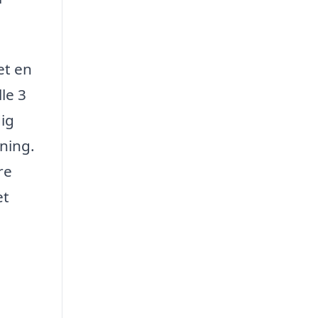
et en
le 3
dig
ning.
re
et