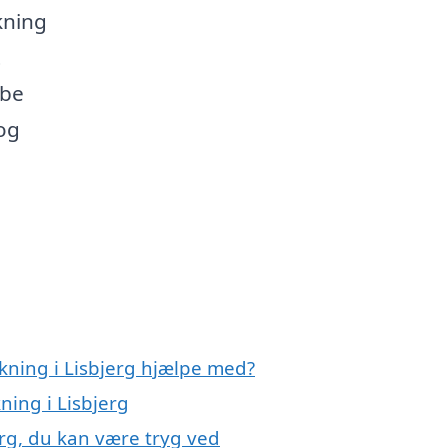
kning
t
abe
 og
kning i Lisbjerg hjælpe med?
ning i Lisbjerg
rg, du kan være tryg ved