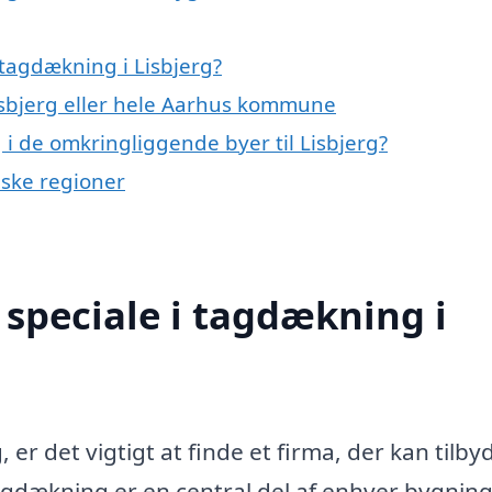
tagdækning i Lisbjerg?
Lisbjerg eller hele Aarhus kommune
 i de omkringliggende byer til Lisbjerg?
nske regioner
speciale i tagdækning i
er det vigtigt at finde et firma, der kan tilby
agdækning er en central del af enhver bygning