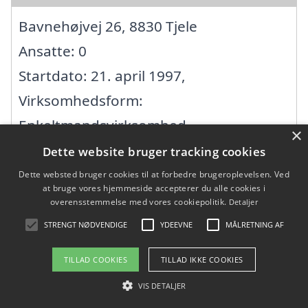
Bavnehøjvej 26, 8830 Tjele
Ansatte: 0
Startdato: 21. april 1997,
Virksomhedsform:
Enkeltmandsvirksomhed
×
CVR: 19973832
Dette website bruger tracking cookies
Dette websted bruger cookies til at forbedre brugeroplevelsen. Ved
at bruge vores hjemmeside accepterer du alle cookies i
A&W BYG ApS
overensstemmelse med vores cookiepolitik.
Detaljer
STRENGT NØDVENDIGE
YDEEVNE
MÅLRETNING AF
Dollerupvej 140, 8800 Viborg
Ansatte:
TILLAD COOKIES
TILLAD IKKE COOKIES
Startdato: 08. marts 2024,
VIS DETALJER