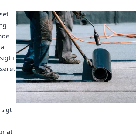
set
ing
inde
ra
igt i
iseret
rsigt
or at