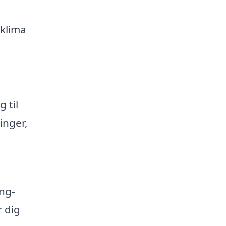
 klima
 til
inger,
ing-
r dig