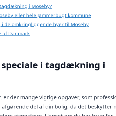
 tagdækning i Moseby?
 Moseby eller hele Jammerbugt kommune
g i de omkringliggende byer til Moseby
le af Danmark
speciale i tagdækning i
 er der mange vigtige opgaver, som professi
afgørende del af din bolig, da det beskytter
endørs atmosfære. Uanset om du har brug for