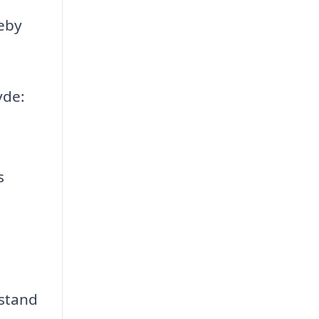
seby
yde:
s
 stand