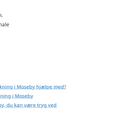
m.
male
ækning i Moseby hjælpe med?
kning i Moseby
by, du kan være tryg ved