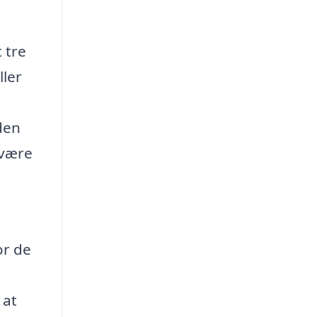
 tre
ller
den
 være
or de
 at