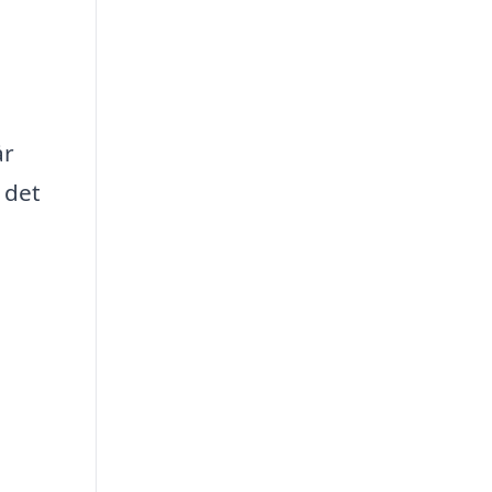
år
 det