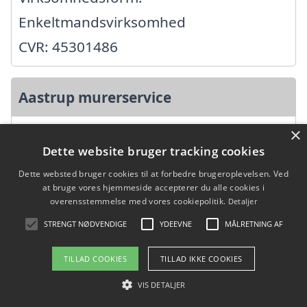
Enkeltmandsvirksomhed
CVR: 45301486
Aastrup murerservice
×
Åvej 24, 7451 Sunds
Dette website bruger tracking cookies
Ansatte: 0
Dette websted bruger cookies til at forbedre brugeroplevelsen. Ved
Startdato: 05. november 2012,
at bruge vores hjemmeside accepterer du alle cookies i
overensstemmelse med vores cookiepolitik.
Detaljer
Virksomhedsform:
STRENGT NØDVENDIGE
YDEEVNE
MÅLRETNING AF
Enkeltmandsvirksomhed
CVR: 34328714
TILLAD COOKIES
TILLAD IKKE COOKIES
VIS DETALJER