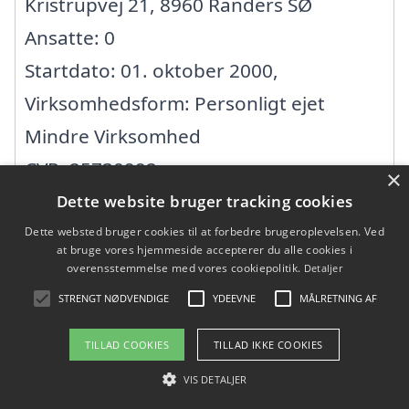
Kristrupvej 21, 8960 Randers SØ
Ansatte: 0
Startdato: 01. oktober 2000,
Virksomhedsform: Personligt ejet
Mindre Virksomhed
CVR: 25730992
×
Dette website bruger tracking cookies
10 ud af 10
Dette websted bruger cookies til at forbedre brugeroplevelsen. Ved
at bruge vores hjemmeside accepterer du alle cookies i
overensstemmelse med vores cookiepolitik.
Detaljer
Støvringgårdvej 31, 8930 Randers NØ
STRENGT NØDVENDIGE
YDEEVNE
MÅLRETNING AF
Ansatte: 0
TILLAD COOKIES
TILLAD IKKE COOKIES
Startdato: 01. oktober 2007,
VIS DETALJER
Virksomhedsform: