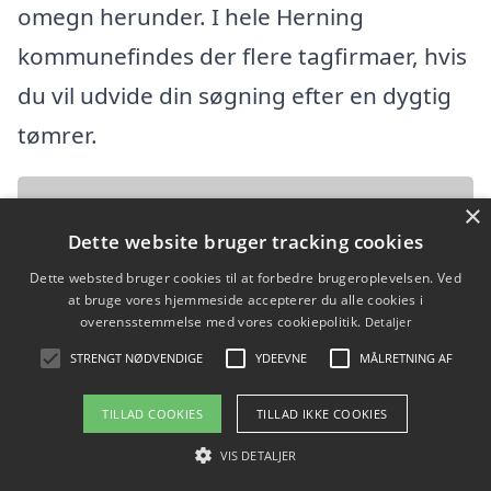
omegn herunder. I hele Herning
kommunefindes der flere tagfirmaer, hvis
du vil udvide din søgning efter en dygtig
tømrer.
2LP A/S
×
Dette website bruger tracking cookies
Farvervej 20, 7490 Aulum
Dette websted bruger cookies til at forbedre brugeroplevelsen. Ved
at bruge vores hjemmeside accepterer du alle cookies i
Ansatte: 33
overensstemmelse med vores cookiepolitik.
Detaljer
Startdato: 24. november 2010,
STRENGT NØDVENDIGE
YDEEVNE
MÅLRETNING AF
Virksomhedsform: Aktieselskab
TILLAD COOKIES
TILLAD IKKE COOKIES
CVR: 33354509
VIS DETALJER