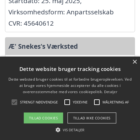
Startdato: 25. maj 2025,
Virksomhedsform: Anpartsselskab
CVR: 45640612
Æ' Snekes's Værksted
×
Lebølløkke 2, 6470 Sydals
Dette website bruger tracking cookies
Ansatte: 1
Dette websted bruger cookies til at forbedre brugeroplevelsen. Ved
Startdato: 01. februar 1988,
at bruge vores hjemmeside accepterer du alle cookies i
overensstemmelse med vores cookiepolitik.
Detaljer
Virksomhedsform:
STRENGT NØDVENDIGE
YDEEVNE
MÅLRETNING AF
Enkeltmandsvirksomhed
CVR: 12186908
TILLAD COOKIES
TILLAD IKKE COOKIES
VIS DETALJER