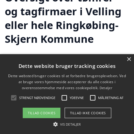
og tagfirmaer i Velling
eller hele Ringkøbing-
Skjern Kommune
×
Ønsker du selv at finde et firma i Velling
Dette website bruger tracking cookies
eller Ringkøbing-Skjern Kommune med
Dette websted bruger cookies til at forbedre brugeroplevelsen. Ved
at bruge vores hjemmeside accepterer du alle cookies i
speciale i tagdækning, så tjek oversigten
overensstemmelse med vores cookiepolitik.
Detaljer
herunder.
STRENGT NØDVENDIGE
YDEEVNE
MÅLRETNING AF
Vi fandt 227 tagfirmaer i Velling. Find en
TILLAD COOKIES
TILLAD IKKE COOKIES
tømrer eller byggefirma i Velling og
VIS DETALJER