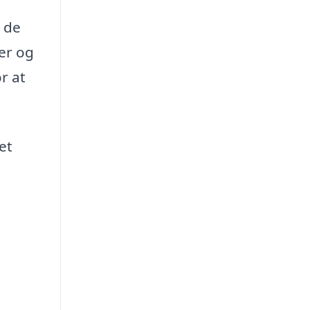
 de
er og
r at
et