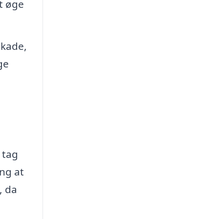
at øge
skade,
ge
 tag
ng at
, da