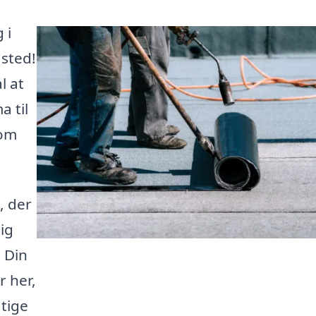
 i
 sted!
l at
a til
 om
, der
ig
 Din
r her,
gtige