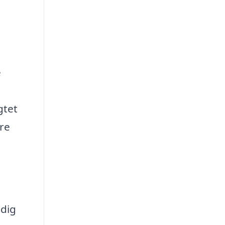
e
gtet
ere
 dig