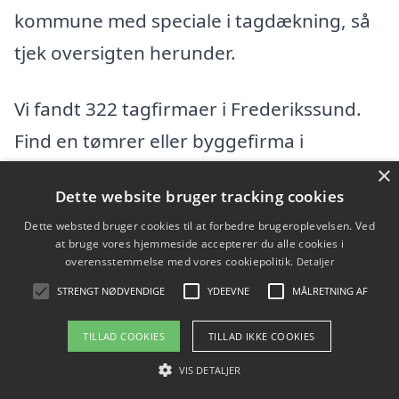
kommune med speciale i tagdækning, så
tjek oversigten herunder.
Vi fandt 322 tagfirmaer i Frederikssund.
Find en tømrer eller byggefirma i
Frederikssund og omegn herunder. I hele
×
Dette website bruger tracking cookies
Frederikssund kommunefindes der flere
Dette websted bruger cookies til at forbedre brugeroplevelsen. Ved
tagfirmaer, hvis du vil udvide din søgning
at bruge vores hjemmeside accepterer du alle cookies i
overensstemmelse med vores cookiepolitik.
Detaljer
efter en dygtig tømrer.
STRENGT NØDVENDIGE
YDEEVNE
MÅLRETNING AF
24Byg Gruppen ApS
TILLAD COOKIES
TILLAD IKKE COOKIES
VIS DETALJER
Havnegade 15, 3600 Frederikssund