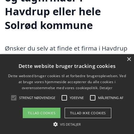
Havdrup eller hele
Solrød kommune
Ønsker du selv at finde et firma i Havdrup
×
eller Solrød kommune med speciale i
Dette website bruger tracking cookies
tagdækning, så tjek oversigten herunder.
Dette websted bruger cookies til at forbedre brugeroplevelsen. Ved
at bruge vores hjemmeside accepterer du alle cookies i
Vi fandt 89 tagfirmaer i Havdrup. Find en
overensstemmelse med vores cookiepolitik.
Detaljer
STRENGT NØDVENDIGE
YDEEVNE
MÅLRETNING AF
tømrer eller byggefirma i Havdrup og
omegn herunder. I hele Solrød
TILLAD COOKIES
TILLAD IKKE COOKIES
kommunefindes der flere tagfirmaer, hvis
VIS DETALJER
du vil udvide din søgning efter en dygtig