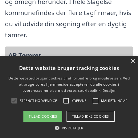
og omegn herunder. I hele Slagelse
kommunefindes der flere tagfirmaer, hvis
du vil udvide din søgning efter en dygtig
tømrer.
AB Tømrer
×
Dette website bruger tracking cookies
Tronagervej 36, 4242 Boeslunde
Dette websted bruger cookies til at forbedre brugeroplevelsen. Ved
Ansatte:
at bruge vores hjemmeside accepterer du alle cookies i
overensstemmelse med vores cookiepolitik.
Detaljer
Startdato: 08. maj 2026,
STRENGT NØDVENDIGE
YDEEVNE
MÅLRETNING AF
Virksomhedsform:
Enkeltmandsvirksomhed
TILLAD COOKIES
TILLAD IKKE COOKIES
CVR: 46470036
VIS DETALJER