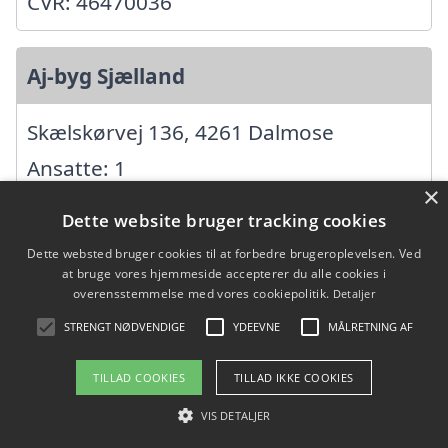
CVR: 46470036
Aj-byg Sjælland
Skælskørvej 136, 4261 Dalmose
Ansatte: 1
×
Startdato: 20. august 2007,
Dette website bruger tracking cookies
Virksomhedsform:
Dette websted bruger cookies til at forbedre brugeroplevelsen. Ved
Enkeltmandsvirksomhed
at bruge vores hjemmeside accepterer du alle cookies i
overensstemmelse med vores cookiepolitik.
Detaljer
CVR: 30797507
STRENGT NØDVENDIGE
YDEEVNE
MÅLRETNING AF
TILLAD COOKIES
TILLAD IKKE COOKIES
AllRound2you ApS
VIS DETALJER
Fladholtevej 8, 4200 Slagelse